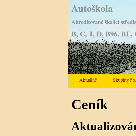
Autoškola
Akreditované školící středi
B, C, T, D, B96, BE,
tel.: 608 82 08 82
Aktuálně
Skupiny ř.o
Ceník
Aktualizová