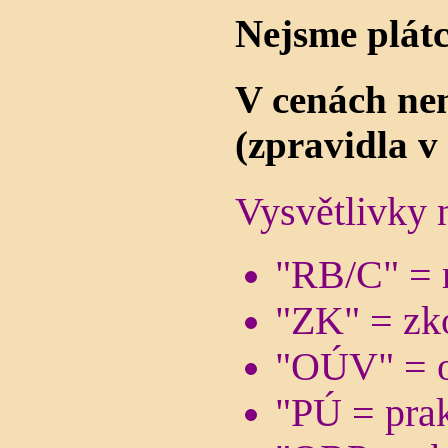
Nejsme plát
V cenách nen
(zpravidla v
Vysvětlivky 
"RB/C" = r
"ZK" = zk
"OÚV" = o
"PÚ = prak