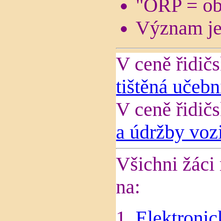
"ORP = obe
Význam jed
V ceně řidič
tištěná učeb
V ceně řidič
a údržby voz
Všichni žáci 
na:
Elektronic