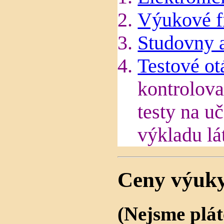
Výukové f
Studovny 
Testové ot
kontrolova
testy na u
výkladu lá
Ceny výuky
(Nejsme plá