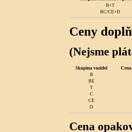
B+T
RC/CE+D
Ceny doplň
(Nejsme plá
Skupina vozidel
Cena 
B
BE
T
C
CE
D
Cena opakova