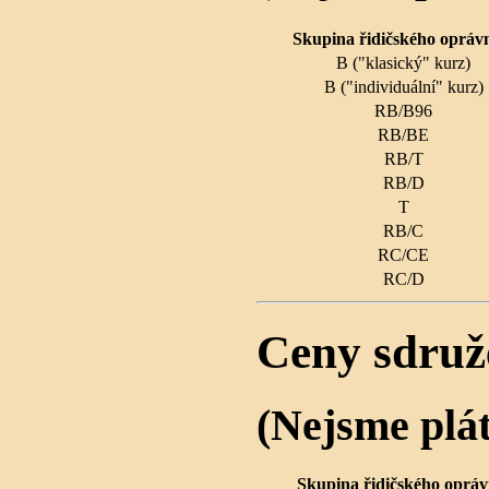
Skupina řidičského opráv
B ("klasický" kurz)
B ("individuální" kurz)
RB/B96
RB/BE
RB/T
RB/D
T
RB/C
RC/CE
RC/D
Ceny sdruž
(Nejsme plá
Skupina řidičského opráv